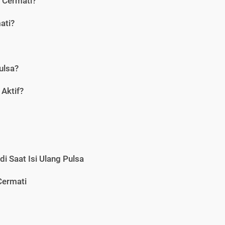
i Cermati?
ati?
ulsa?
Aktif?
i Saat Isi Ulang Pulsa
Cermati