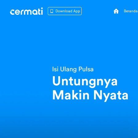
Beranda
Download App