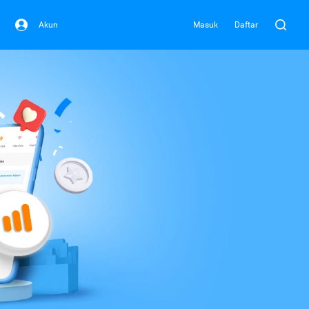
Akun
Masuk
Daftar