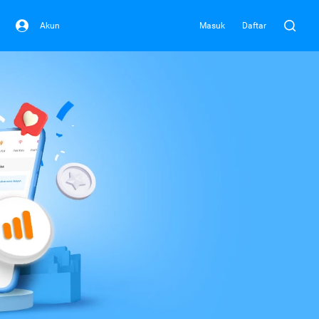
Akun
Masuk
Daftar