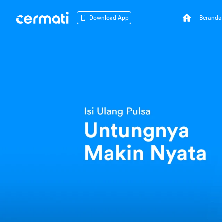
Beranda
Download App