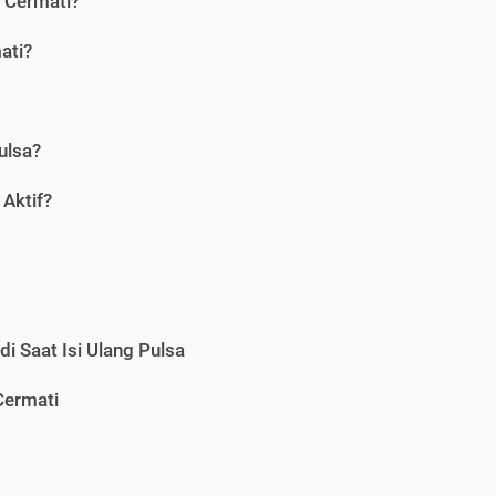
i Cermati?
ati?
ulsa?
Aktif?
i Saat Isi Ulang Pulsa
Cermati