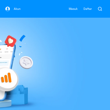
Akun
Masuk
Daftar