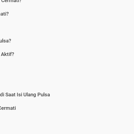
i Cermati?
ati?
ulsa?
Aktif?
i Saat Isi Ulang Pulsa
Cermati