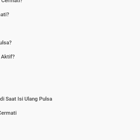
i Cermati?
ati?
ulsa?
Aktif?
i Saat Isi Ulang Pulsa
Cermati