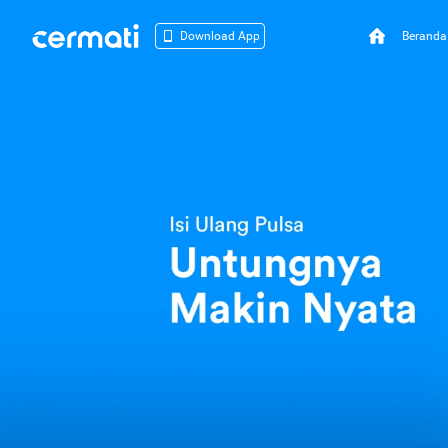
Beranda
Download App