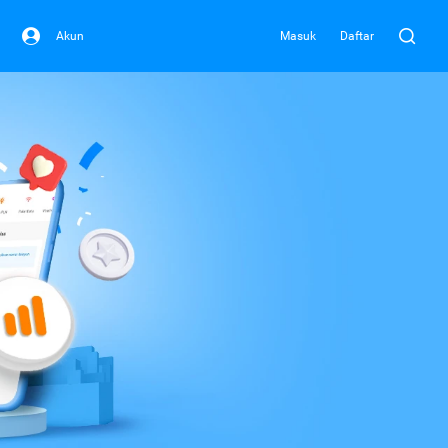
Akun
Masuk
Daftar