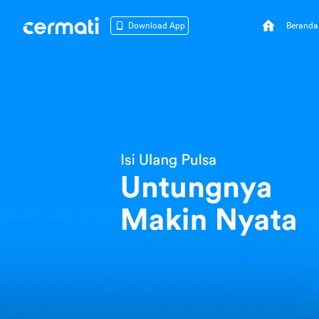
Beranda
Download App