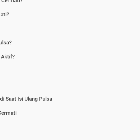
i Cermati?
ati?
ulsa?
Aktif?
i Saat Isi Ulang Pulsa
Cermati