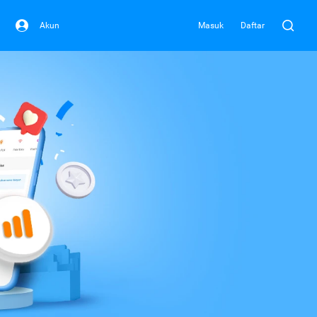
Akun
Masuk
Daftar