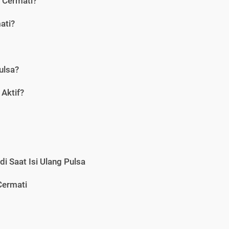
i Cermati?
ati?
ulsa?
Aktif?
i Saat Isi Ulang Pulsa
Cermati