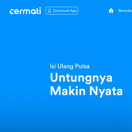
Beranda
Download App