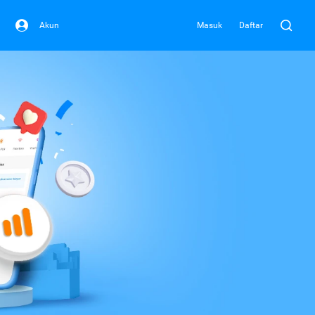
Akun
Masuk
Daftar