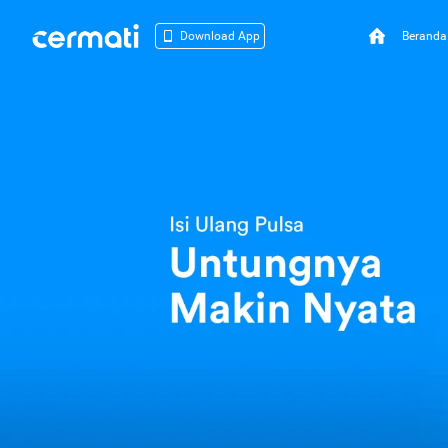
Beranda
Download App