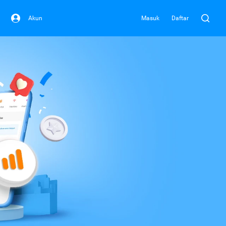
Akun
Masuk
Daftar