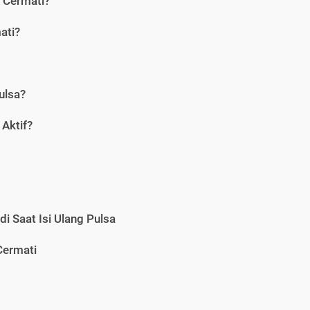
i Cermati?
ati?
ulsa?
Aktif?
i Saat Isi Ulang Pulsa
Cermati