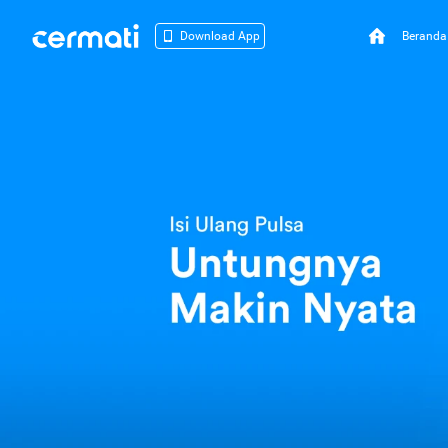
Beranda
Download App