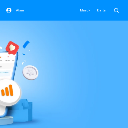
Akun
Masuk
Daftar