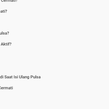
i Cermati?
ati?
ulsa?
Aktif?
i Saat Isi Ulang Pulsa
Cermati