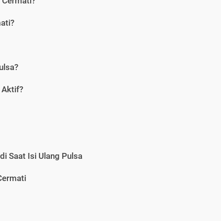
i Cermati?
ati?
ulsa?
Aktif?
i Saat Isi Ulang Pulsa
Cermati