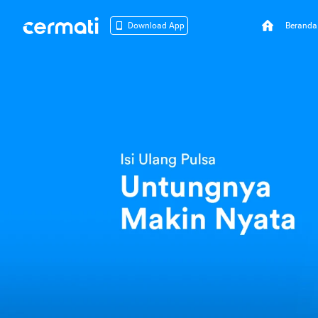
Beranda
Download App