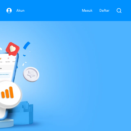
Akun
Masuk
Daftar