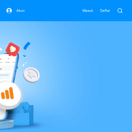
Akun
Masuk
Daftar