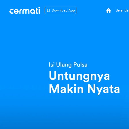
Beranda
Download App