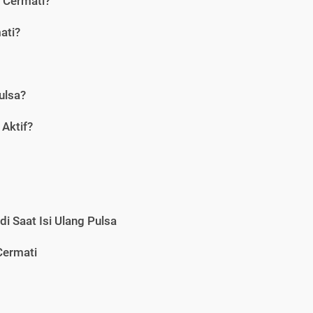
i Cermati?
ati?
ulsa?
Aktif?
i Saat Isi Ulang Pulsa
Cermati