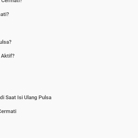
i Cermati?
ati?
ulsa?
Aktif?
i Saat Isi Ulang Pulsa
Cermati