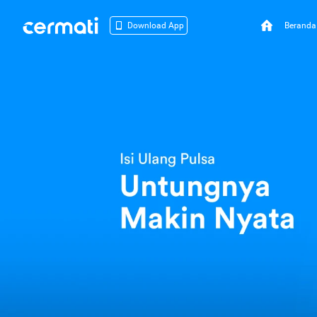
Beranda
Download App