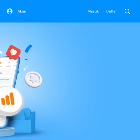
Akun
Masuk
Daftar