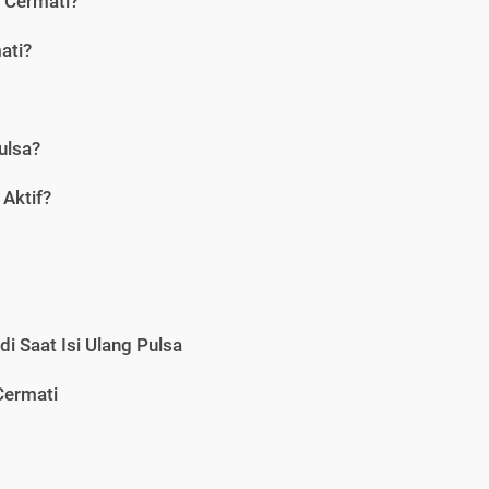
i Cermati?
ati?
ulsa?
Aktif?
i Saat Isi Ulang Pulsa
Cermati