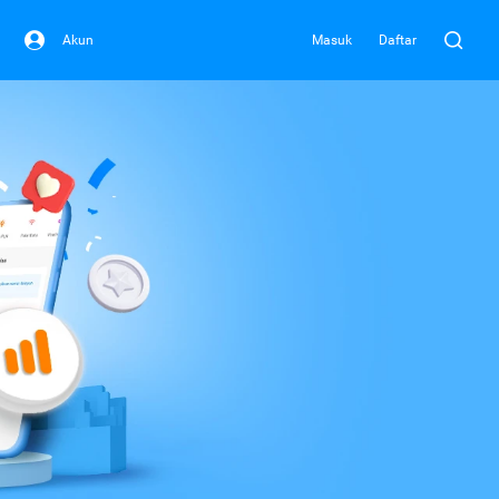
Akun
Masuk
Daftar