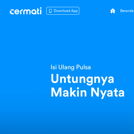
Beranda
Download App