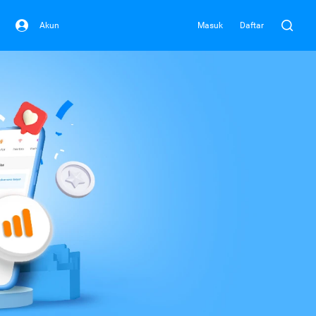
Akun
Masuk
Daftar