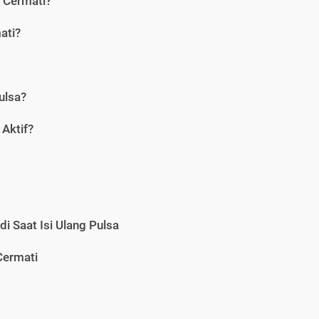
i Cermati?
ati?
ulsa?
Aktif?
i Saat Isi Ulang Pulsa
Cermati