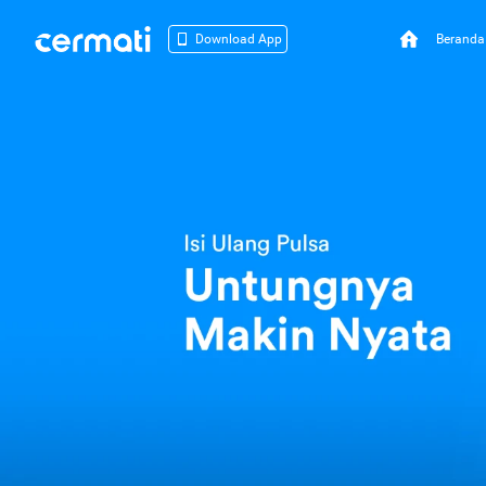
Beranda
Download App