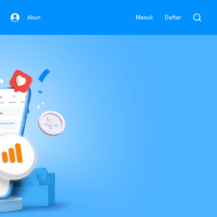
Akun
Masuk
Daftar