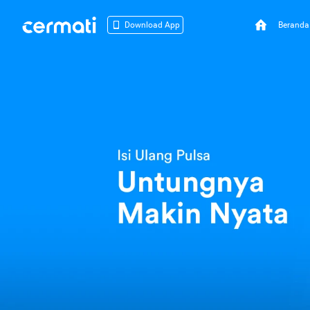
Beranda
Download App