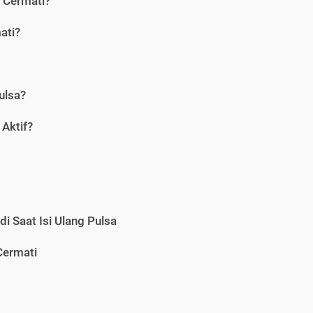
i Cermati?
ati?
ulsa?
Aktif?
i Saat Isi Ulang Pulsa
Cermati