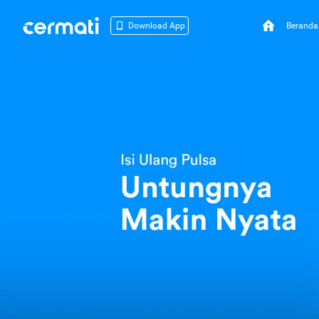
Beranda
Download App