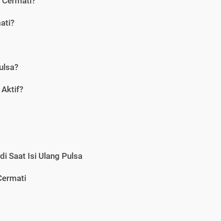
i Cermati?
ati?
ulsa?
Aktif?
i Saat Isi Ulang Pulsa
Cermati