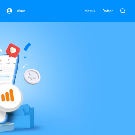
Akun
Masuk
Daftar