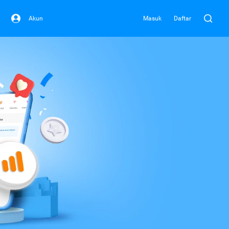
Akun
Masuk
Daftar