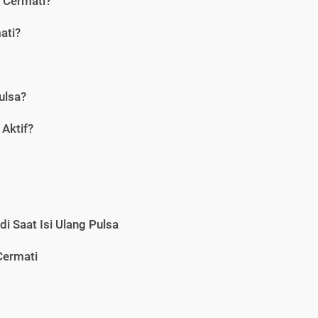
i Cermati?
ati?
ulsa?
Aktif?
i Saat Isi Ulang Pulsa
Cermati