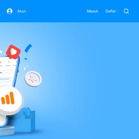
Akun
Masuk
Daftar