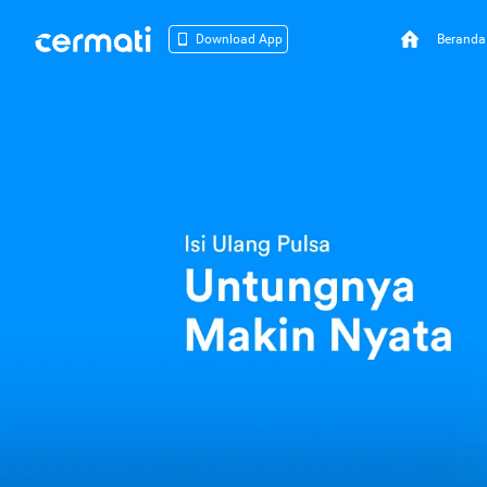
Beranda
Download App