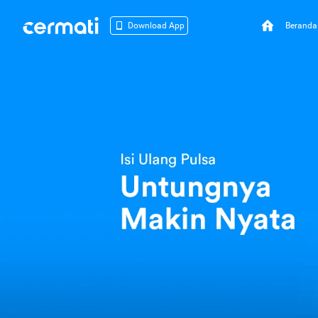
Beranda
Download App