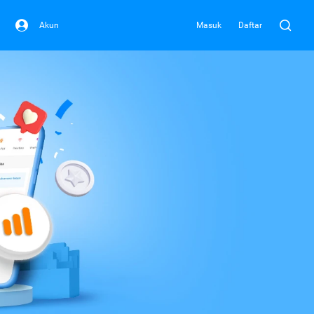
Akun
Masuk
Daftar