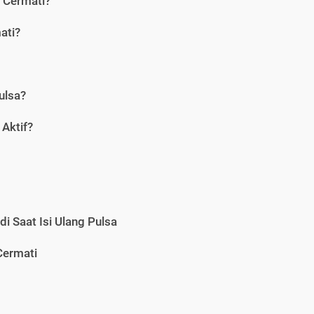
i Cermati?
ati?
ulsa?
Aktif?
i Saat Isi Ulang Pulsa
Cermati