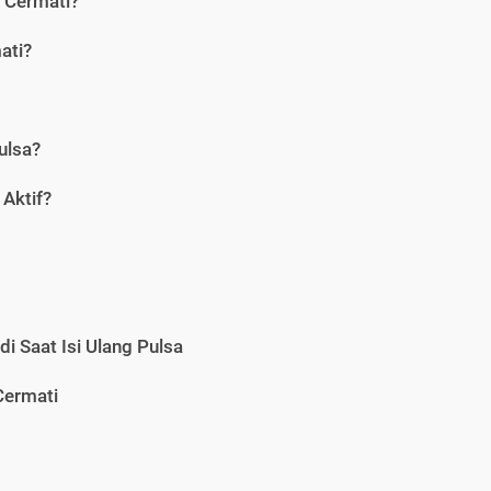
i Cermati?
ati?
ulsa?
Aktif?
i Saat Isi Ulang Pulsa
Cermati