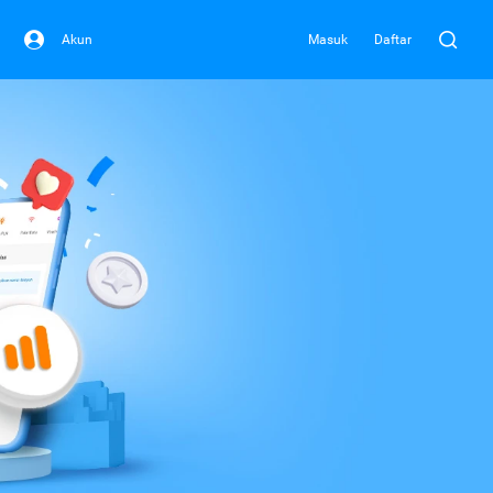
Akun
Masuk
Daftar