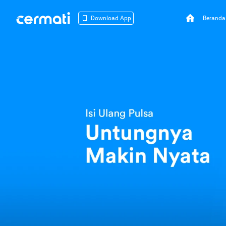
Beranda
Download App