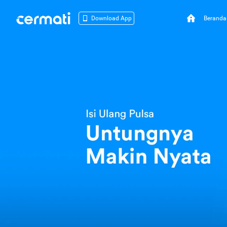
Beranda
Download App