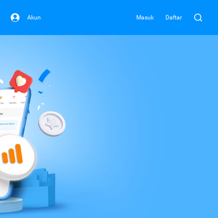
Akun
Masuk
Daftar