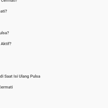
i Cermati?
ati?
ulsa?
Aktif?
i Saat Isi Ulang Pulsa
Cermati