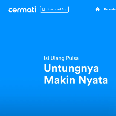
Beranda
Download App