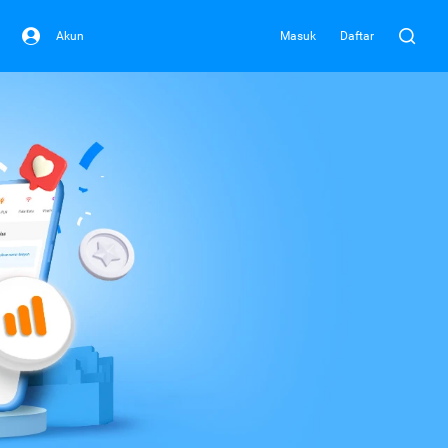
Akun
Masuk
Daftar