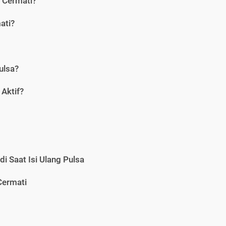
i Cermati?
ati?
ulsa?
Aktif?
i Saat Isi Ulang Pulsa
Cermati