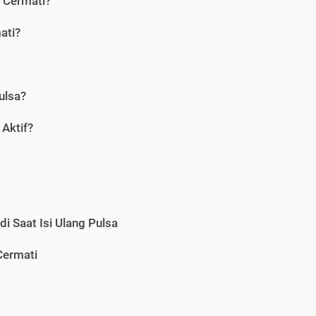
i Cermati?
ati?
ulsa?
Aktif?
i Saat Isi Ulang Pulsa
Cermati