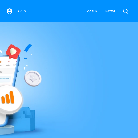
Akun
Masuk
Daftar