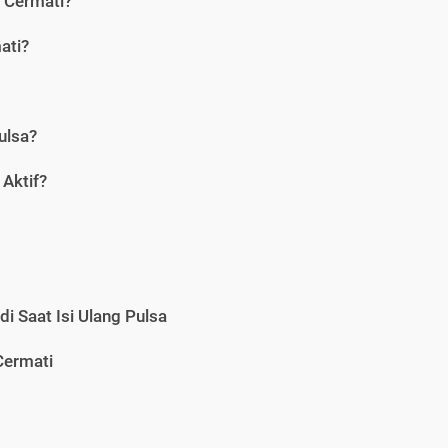
i Cermati?
ati?
ulsa?
Aktif?
i Saat Isi Ulang Pulsa
Cermati