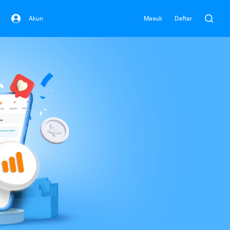
Akun
Masuk
Daftar