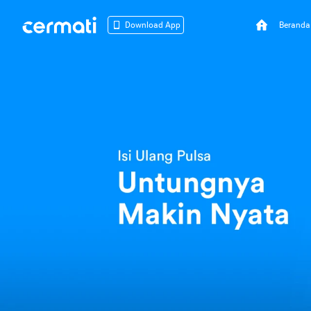
Beranda
Download App