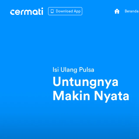
Beranda
Download App