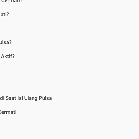
i Cermati?
ati?
ulsa?
Aktif?
i Saat Isi Ulang Pulsa
Cermati