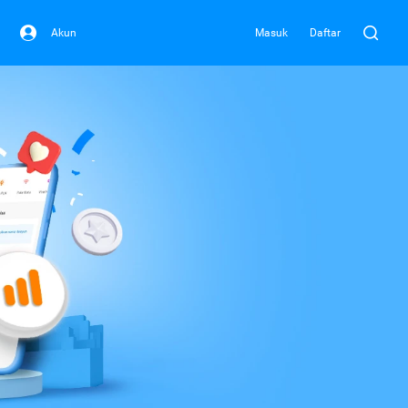
Akun
Masuk
Daftar