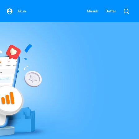
Akun
Masuk
Daftar