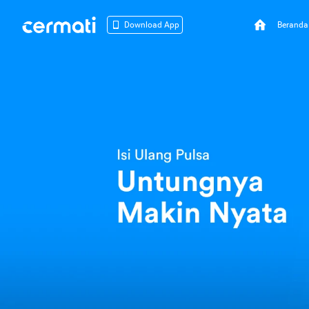
Beranda
Download App