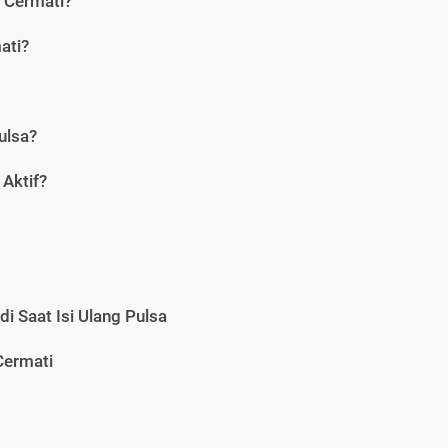
i Cermati?
ati?
ulsa?
Aktif?
i Saat Isi Ulang Pulsa
Cermati