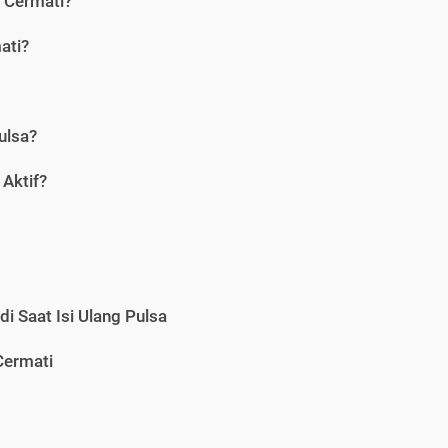
i Cermati?
ati?
ulsa?
Aktif?
i Saat Isi Ulang Pulsa
Cermati