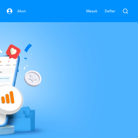
Akun
Masuk
Daftar