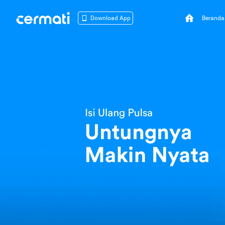
Beranda
Download App