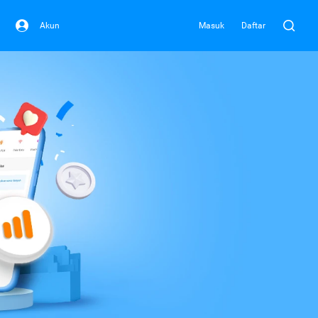
Akun
Masuk
Daftar