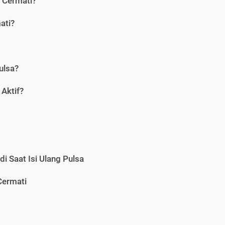
i Cermati?
ati?
ulsa?
Aktif?
i Saat Isi Ulang Pulsa
Cermati