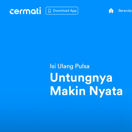
Beranda
Download App