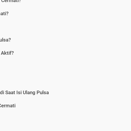
i Cermati?
ati?
ulsa?
Aktif?
i Saat Isi Ulang Pulsa
Cermati