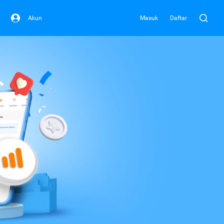
Akun
Masuk
Daftar