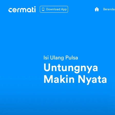
Beranda
Download App