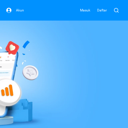
Akun
Masuk
Daftar