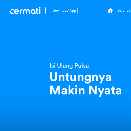
Beranda
Download App