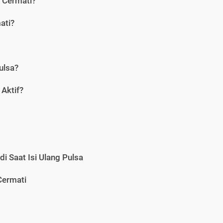
i Cermati?
ati?
ulsa?
Aktif?
i Saat Isi Ulang Pulsa
Cermati