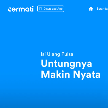
Beranda
Download App