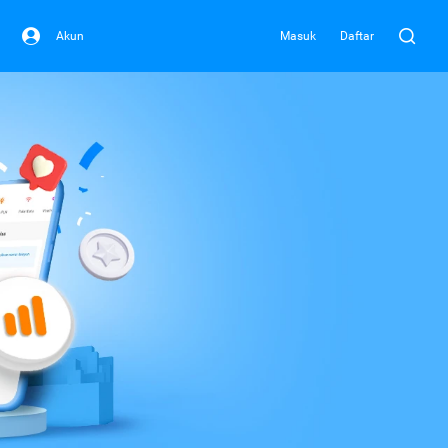
Akun
Masuk
Daftar