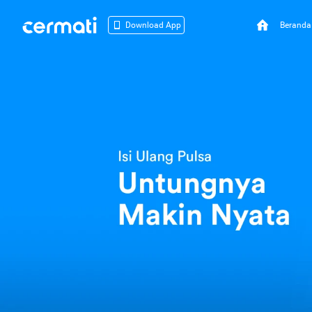
Beranda
Download App