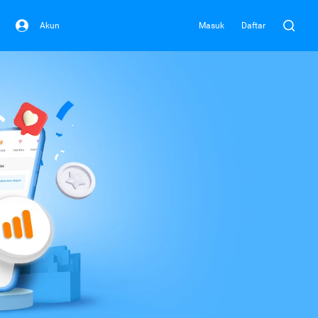
Akun
Masuk
Daftar