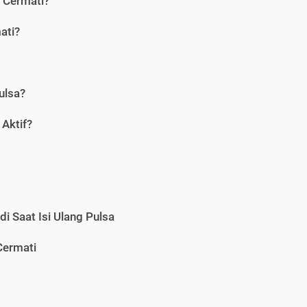
i Cermati?
ati?
ulsa?
Aktif?
i Saat Isi Ulang Pulsa
Cermati