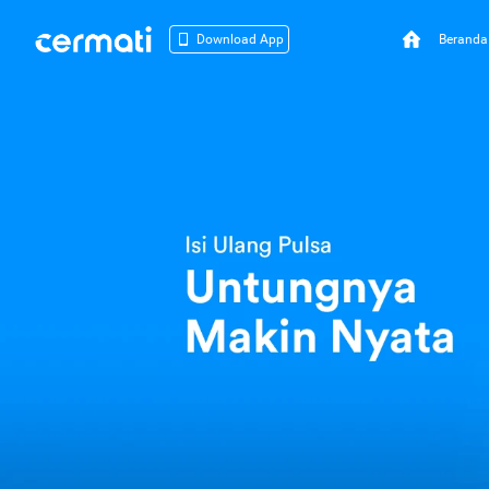
Beranda
Download App