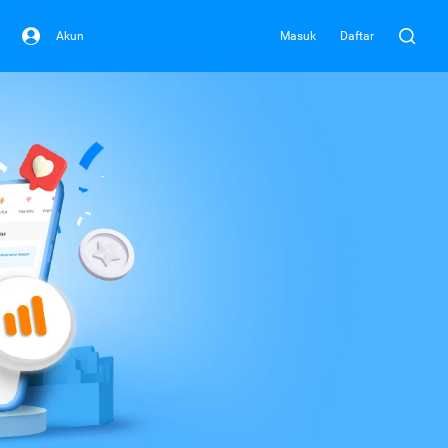
Akun
Masuk
Daftar