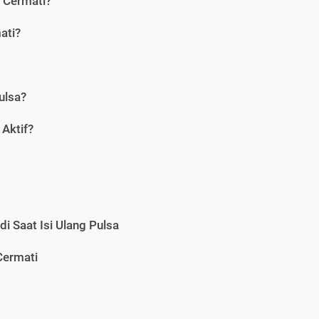
i Cermati?
ati?
ulsa?
Aktif?
i Saat Isi Ulang Pulsa
Cermati