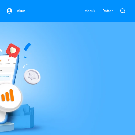
Akun
Masuk
Daftar