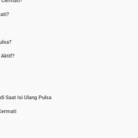
i Cermati?
ati?
ulsa?
Aktif?
i Saat Isi Ulang Pulsa
Cermati