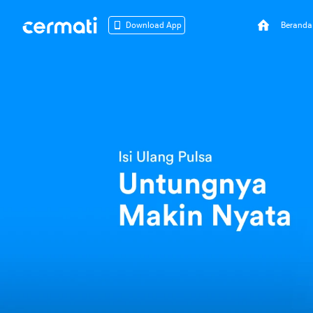
Beranda
Download App