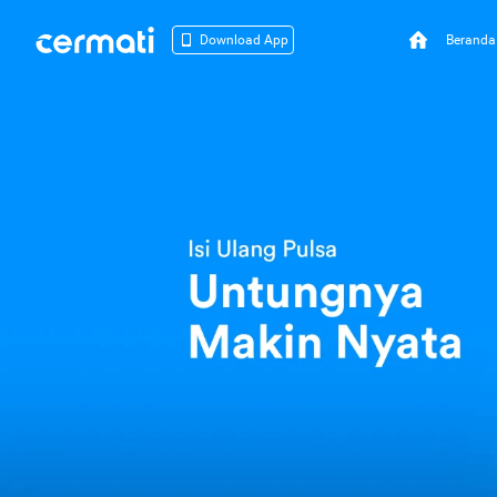
Beranda
Download App