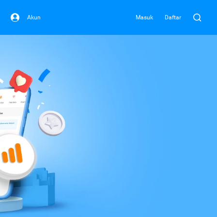
Akun
Masuk
Daftar