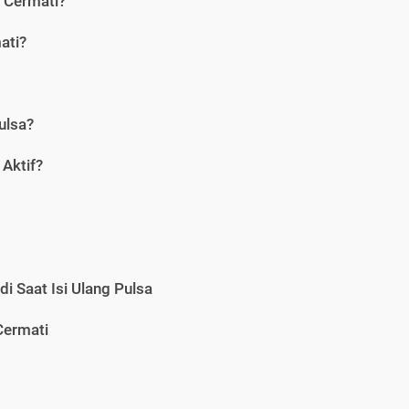
i Cermati?
ati?
ulsa?
Aktif?
i Saat Isi Ulang Pulsa
Cermati