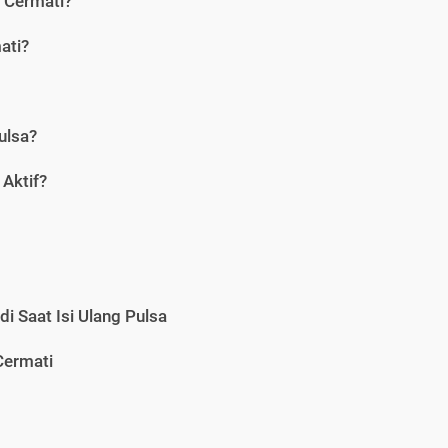
i Cermati?
ati?
ulsa?
Aktif?
i Saat Isi Ulang Pulsa
Cermati