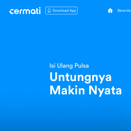
Beranda
Download App