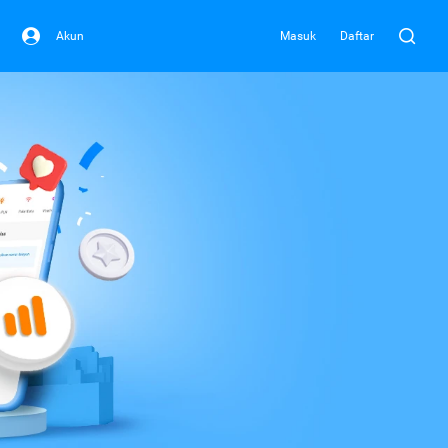
Akun
Masuk
Daftar