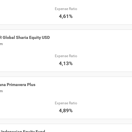
Expense Ratio
4,61%
 Global Sharia Equity USD
am
Expense Ratio
4,13%
na Primavera Plus
am
Expense Ratio
4,89%
Indonesian Equity Fund