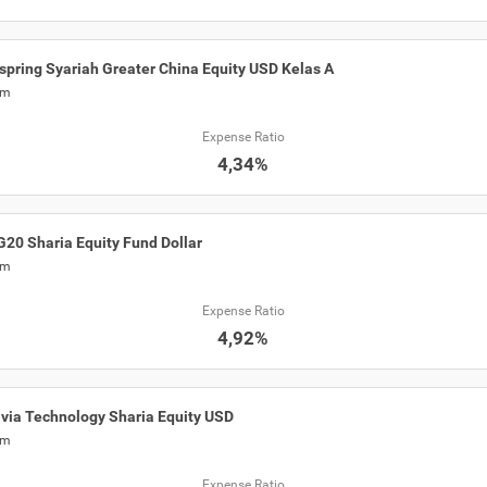
spring Syariah Greater China Equity USD Kelas A
am
Expense Ratio
4,34%
G20 Sharia Equity Fund Dollar
am
Expense Ratio
4,92%
via Technology Sharia Equity USD
am
Expense Ratio