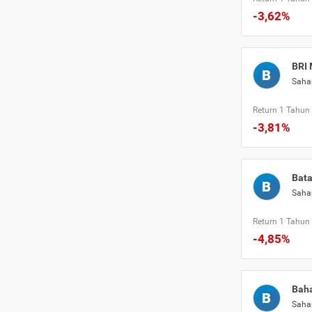
-3,62%
BRI 
B
Sah
Return 1 Tahun
-3,81%
Bata
B
Sah
Return 1 Tahun
-4,85%
Baha
B
Sah