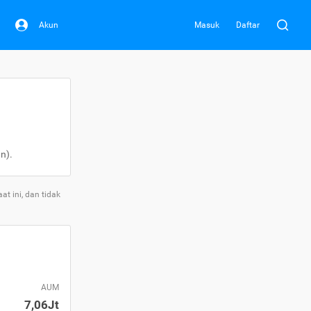
Akun
Masuk
Daftar
n).
t ini, dan tidak
AUM
7,06Jt