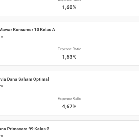
1,60%
Mawar Konsumer 10 Kelas A
am
Expense Ratio
1,63%
via Dana Saham Optimal
am
Expense Ratio
4,67%
na Primavera 99 Kelas G
am