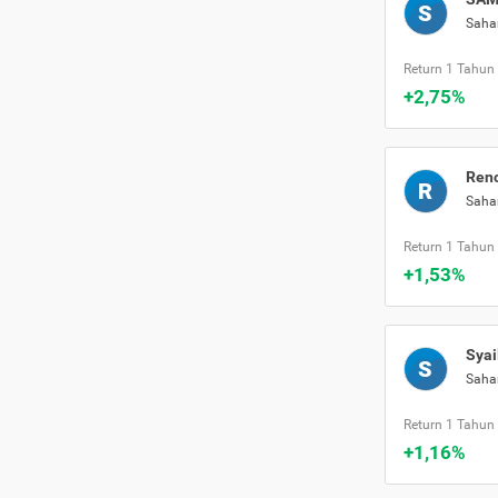
S
Sah
Return 1 Tahun
+2,75%
Ren
R
Sah
Return 1 Tahun
+1,53%
Syai
S
Sah
Return 1 Tahun
+1,16%