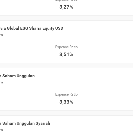
3,27%
via Global ESG Sharia Equity USD
am
Expense Ratio
3,51%
a Saham Unggulan
am
Expense Ratio
3,33%
a Saham Unggulan Syariah
am