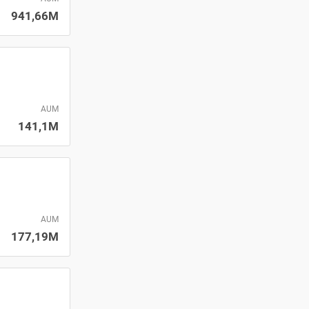
941,66M
AUM
141,1M
AUM
177,19M