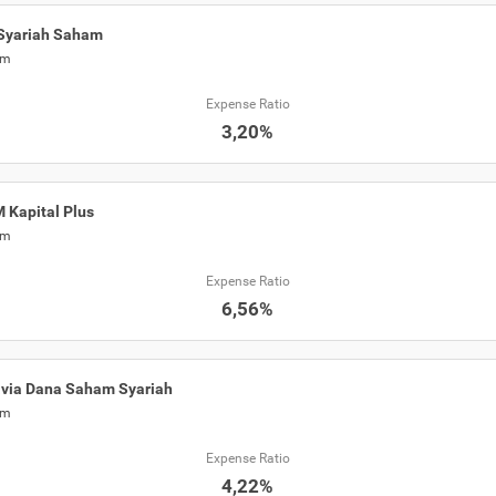
Syariah Saham
am
Expense Ratio
3,20%
 Kapital Plus
am
Expense Ratio
6,56%
via Dana Saham Syariah
am
Expense Ratio
4,22%