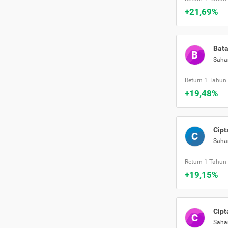
+21,69%
Bata
B
Sah
Return 1 Tahun
+19,48%
Cipt
C
Sah
Return 1 Tahun
+19,15%
Cipt
C
Sah