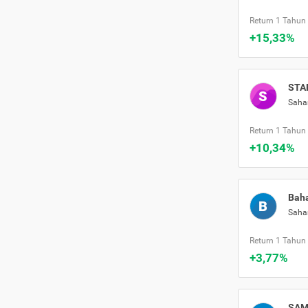
Return 1 Tahun
+15,33%
STAR
S
Sah
Return 1 Tahun
+10,34%
Baha
B
Sah
Return 1 Tahun
+3,77%
SAM 