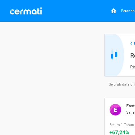
Beranda
R
Ri
Seluruh data di
East
E
Sah
Return 1 Tahun
+67,24%