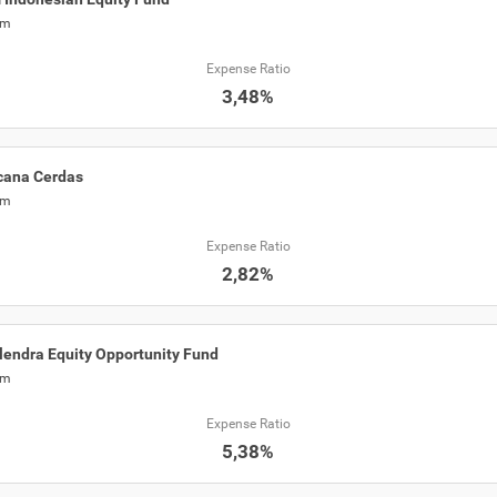
am
Expense Ratio
3,48%
cana Cerdas
am
Expense Ratio
2,82%
lendra Equity Opportunity Fund
am
Expense Ratio
5,38%