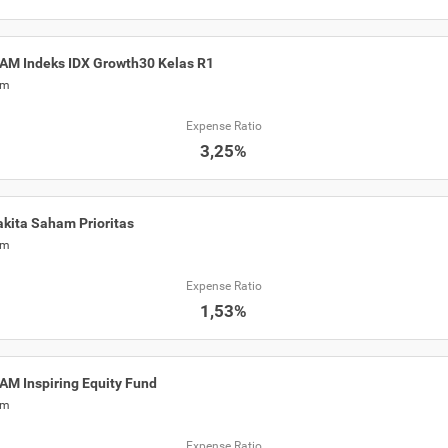
AM Indeks IDX Growth30 Kelas R1
am
Expense Ratio
3,25%
kita Saham Prioritas
am
Expense Ratio
1,53%
AM Inspiring Equity Fund
am
Expense Ratio