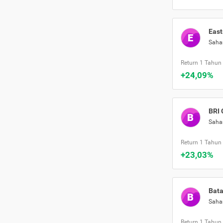
East
E
Sah
Return 1 Tahun
+24,09%
BRI 
B
Sah
Return 1 Tahun
+23,03%
Bata
B
Sah
Return 1 Tahun