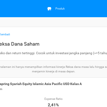
Produk
Kembali
eksa Dana Saham
siko dan return tertinggi. Cocok untuk investasi jangka panjang (>=5 tahu
 halaman ini hanya menampilkan informasi kinerja Reksa dana masa lalu hingga saa
menjamin kinerja di masa depan.
spring Syariah Equity Islamic Asia Pacific USD Kelas A
am
Expense Ratio
2,41%