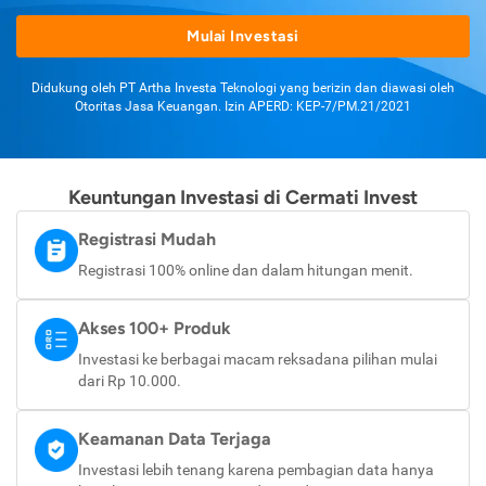
Mulai Investasi
Didukung oleh PT Artha Investa Teknologi yang berizin dan diawasi oleh
Otoritas Jasa Keuangan. Izin APERD: KEP-7/PM.21/2021
Keuntungan Investasi di Cermati Invest
Registrasi Mudah
Registrasi 100% online dan dalam hitungan menit.
Akses 100+ Produk
Investasi ke berbagai macam reksadana pilihan mulai
dari Rp 10.000.
Keamanan Data Terjaga
Investasi lebih tenang karena pembagian data hanya