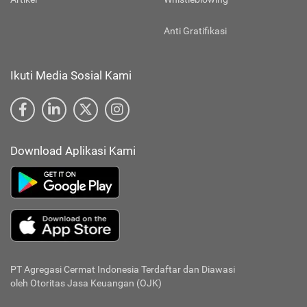
Anti Gratifikasi
Ikuti Media Sosial Kami
Download Aplikasi Kami
PT Agregasi Cermat Indonesia
Terdaftar dan Diawasi
oleh Otoritas Jasa Keuangan (OJK)