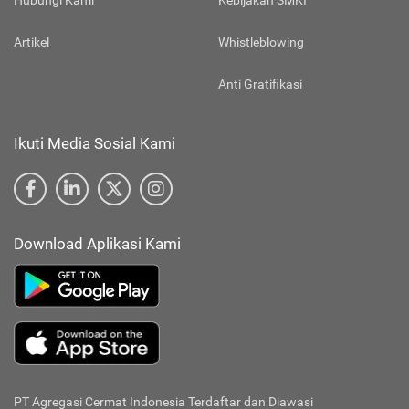
Hubungi Kami
Kebijakan SMKI
Artikel
Whistleblowing
Anti Gratifikasi
Ikuti Media Sosial Kami
Download Aplikasi Kami
PT Agregasi Cermat Indonesia
Terdaftar dan Diawasi