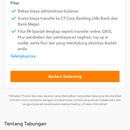
Fitur
Bebas biaya administrasi bulanan
Gratis biaya transfer ke CT Corp Banking (Allo Bank dan
Bank Mega)
Fitur M-Syariah lengkap seperti transfer online, QRIS,
fitur pembelian dan pembayaran tagihan, top up e-
wallet, serta fitur lain yang mendukung aktivitas ibadah
anda
Selengkapnya
Ajukan Sekarang
Perhatian: Produk dan/atau layanan yang ditampilkan merupakan data yang dikumpulkan
Cermati untuk membantu pengguna menemukan produk yang sesuai. Segala risiko dan
tanggung jawab berada pada masing-masing LJK atau mitra terkait.
Tentang Tabungan