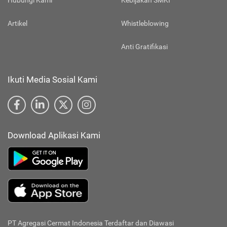
Hubungi Kami
Kebijakan SMKI
Artikel
Whistleblowing
Anti Gratifikasi
Ikuti Media Sosial Kami
Download Aplikasi Kami
PT Agregasi Cermat Indonesia
Terdaftar dan Diawasi