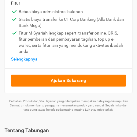
Fitur
Bebas biaya administrasi bulanan
Gratis biaya transfer ke CT Corp Banking (Allo Bank dan
Bank Mega)
Fitur M-Syariah lengkap seperti transfer online, QRIS,
fitur pembelian dan pembayaran tagihan, top up e-
wallet, serta fitur lain yang mendukung aktivitas ibadah
anda
Selengkapnya
Ajukan Sekarang
Perhatian: Produk dan/atau layanan yang ditampilkan merupakan data yang dikumpulkan
Cermati untuk membantu pengguna menemukan produk yang sesuai. Segala risiko dan
tanggung jawab berada pada masing-masing LJK atau mitra terkait.
Tentang Tabungan