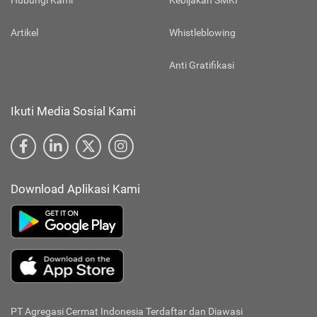
Hubungi Kami
Kebijakan SMKI
Artikel
Whistleblowing
Anti Gratifikasi
Ikuti Media Sosial Kami
Download Aplikasi Kami
PT Agregasi Cermat Indonesia
Terdaftar dan Diawasi