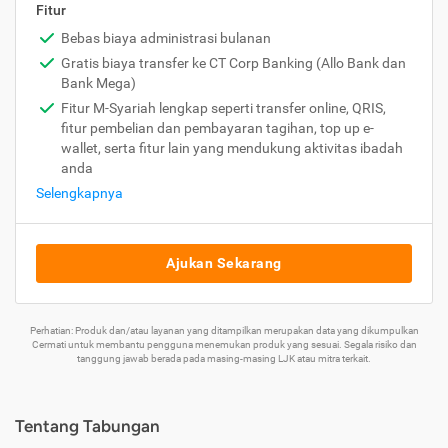
Fitur
Bebas biaya administrasi bulanan
Gratis biaya transfer ke CT Corp Banking (Allo Bank dan
Bank Mega)
Fitur M-Syariah lengkap seperti transfer online, QRIS,
fitur pembelian dan pembayaran tagihan, top up e-
wallet, serta fitur lain yang mendukung aktivitas ibadah
anda
Selengkapnya
Ajukan Sekarang
Perhatian: Produk dan/atau layanan yang ditampilkan merupakan data yang dikumpulkan
Cermati untuk membantu pengguna menemukan produk yang sesuai. Segala risiko dan
tanggung jawab berada pada masing-masing LJK atau mitra terkait.
Tentang Tabungan