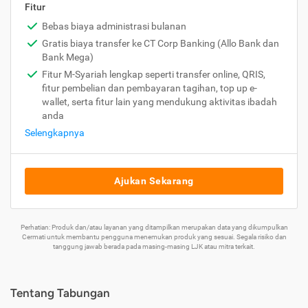
Fitur
Bebas biaya administrasi bulanan
Gratis biaya transfer ke CT Corp Banking (Allo Bank dan
Bank Mega)
Fitur M-Syariah lengkap seperti transfer online, QRIS,
fitur pembelian dan pembayaran tagihan, top up e-
wallet, serta fitur lain yang mendukung aktivitas ibadah
anda
Selengkapnya
Ajukan Sekarang
Perhatian: Produk dan/atau layanan yang ditampilkan merupakan data yang dikumpulkan
Cermati untuk membantu pengguna menemukan produk yang sesuai. Segala risiko dan
tanggung jawab berada pada masing-masing LJK atau mitra terkait.
Tentang Tabungan