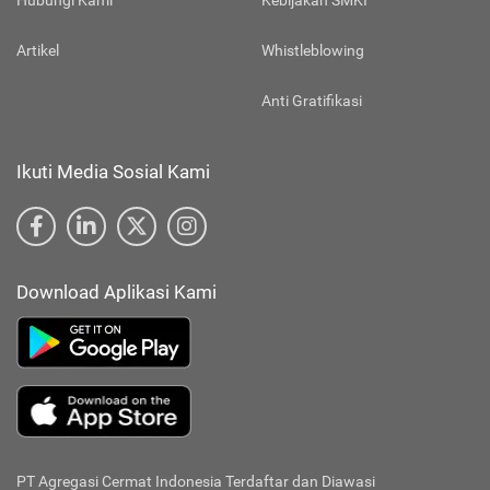
Hubungi Kami
Kebijakan SMKI
Artikel
Whistleblowing
Anti Gratifikasi
Ikuti Media Sosial Kami
Download Aplikasi Kami
PT Agregasi Cermat Indonesia
Terdaftar dan Diawasi