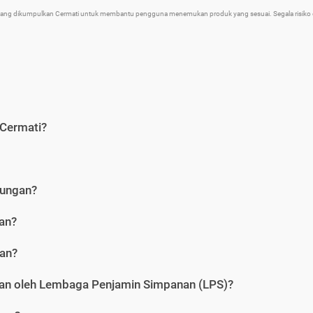
 yang dikumpulkan Cermati untuk membantu pengguna menemukan produk yang sesuai. Segala risiko d
 Cermati?
bungan?
an?
gan?
an oleh Lembaga Penjamin Simpanan (LPS)?