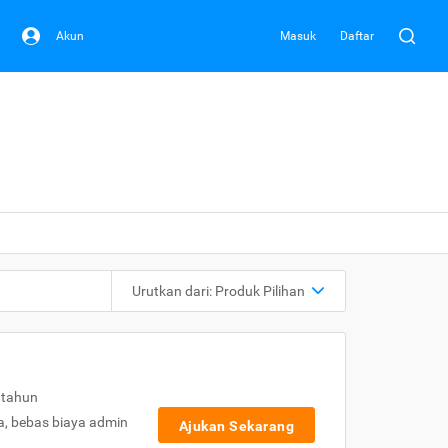
Akun
Masuk
Daftar
Urutkan dari:
Produk Pilihan
 tahun
a, bebas biaya admin
Ajukan Sekarang