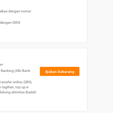
h bebas dengan nomor
 dengan QRIS
an
p Banking (Allo Bank
Ajukan Sekarang
transfer online, QRIS,
 tagihan, top up e-
ndukung aktivitas ibadah