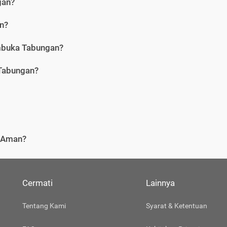
gan?
n?
embuka Tabungan?
Tabungan?
i Aman?
Cermati
Lainnya
Tentang Kami
Syarat & Ketentuan