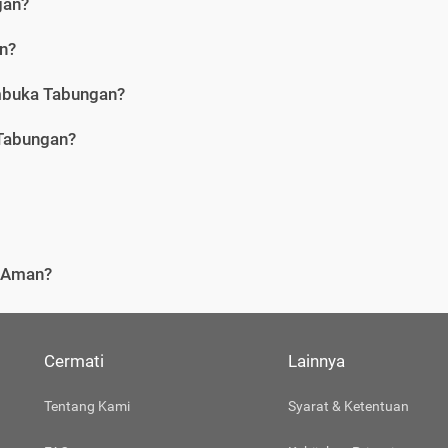
gan?
n?
embuka Tabungan?
Tabungan?
i Aman?
Cermati
Lainnya
Tentang Kami
Syarat & Ketentuan