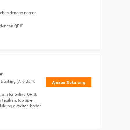
h bebas dengan nomor
 dengan QRIS
an
p Banking (Allo Bank
Ajukan Sekarang
transfer online, QRIS,
 tagihan, top up e-
ndukung aktivitas ibadah