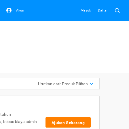
Akun
Masuk
Daftar
Urutkan dari:
Produk Pilihan
 tahun
a, bebas biaya admin
Ajukan Sekarang