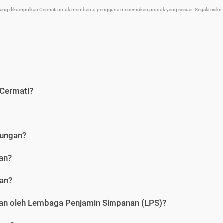
 yang dikumpulkan Cermati untuk membantu pengguna menemukan produk yang sesuai. Segala risiko d
 Cermati?
bungan?
an?
gan?
an oleh Lembaga Penjamin Simpanan (LPS)?