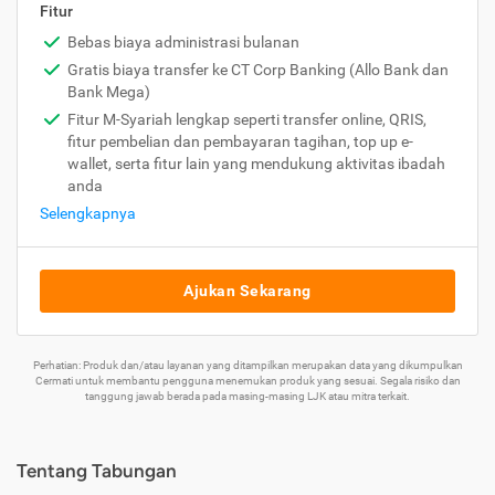
Fitur
Bebas biaya administrasi bulanan
Gratis biaya transfer ke CT Corp Banking (Allo Bank dan
Bank Mega)
Fitur M-Syariah lengkap seperti transfer online, QRIS,
fitur pembelian dan pembayaran tagihan, top up e-
wallet, serta fitur lain yang mendukung aktivitas ibadah
anda
Selengkapnya
Ajukan Sekarang
Perhatian: Produk dan/atau layanan yang ditampilkan merupakan data yang dikumpulkan
Cermati untuk membantu pengguna menemukan produk yang sesuai. Segala risiko dan
tanggung jawab berada pada masing-masing LJK atau mitra terkait.
Tentang Tabungan