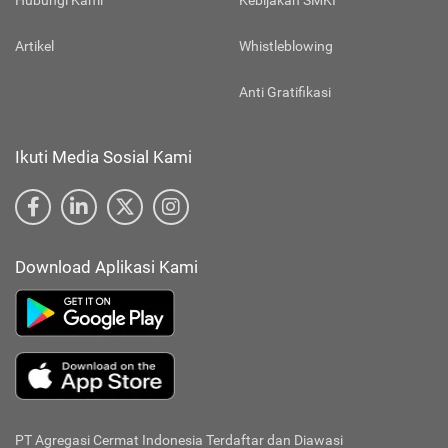
Hubungi Kami
Kebijakan SMKI
Artikel
Whistleblowing
Anti Gratifikasi
Ikuti Media Sosial Kami
Download Aplikasi Kami
PT Agregasi Cermat Indonesia
Terdaftar dan Diawasi