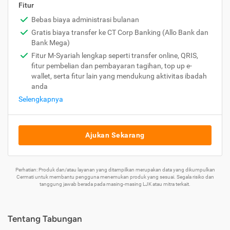
Fitur
Bebas biaya administrasi bulanan
Gratis biaya transfer ke CT Corp Banking (Allo Bank dan
Bank Mega)
Fitur M-Syariah lengkap seperti transfer online, QRIS,
fitur pembelian dan pembayaran tagihan, top up e-
wallet, serta fitur lain yang mendukung aktivitas ibadah
anda
Selengkapnya
Ajukan Sekarang
Perhatian: Produk dan/atau layanan yang ditampilkan merupakan data yang dikumpulkan
Cermati untuk membantu pengguna menemukan produk yang sesuai. Segala risiko dan
tanggung jawab berada pada masing-masing LJK atau mitra terkait.
Tentang Tabungan