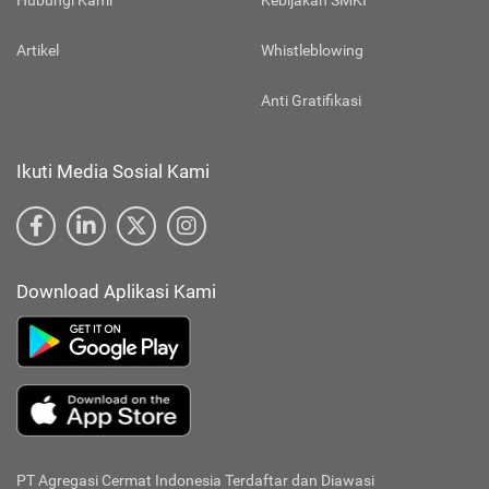
Hubungi Kami
Kebijakan SMKI
Artikel
Whistleblowing
Anti Gratifikasi
Ikuti Media Sosial Kami
Download Aplikasi Kami
PT Agregasi Cermat Indonesia
Terdaftar dan Diawasi