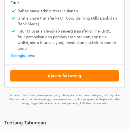
Fitur
Bebas biaya administrasi bulanan
Gratis biaya transfer ke CT Corp Banking (Allo Bank dan
Bank Mega)
Fitur M-Syariah lengkap seperti transfer online, QRIS,
fitur pembelian dan pembayaran tagihan, top up e-
wallet, serta fitur lain yang mendukung aktivitas ibadah
anda
Selengkapnya
Ajukan Sekarang
Perhatian: Produk dan/atau layanan yang ditampilkan merupakan data yang dikumpulkan
Cermati untuk membantu pengguna menemukan produk yang sesuai. Segala risiko dan
tanggung jawab berada pada masing-masing LJK atau mitra terkait.
Tentang Tabungan