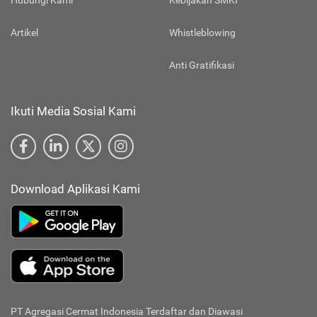
Hubungi Kami
Kebijakan SMKI
Artikel
Whistleblowing
Anti Gratifikasi
Ikuti Media Sosial Kami
Download Aplikasi Kami
PT Agregasi Cermat Indonesia
Terdaftar dan Diawasi