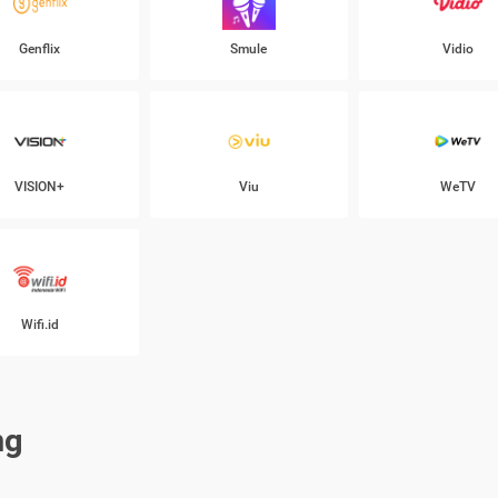
Genflix
Smule
Vidio
VISION+
Viu
WeTV
Wifi.id
ng