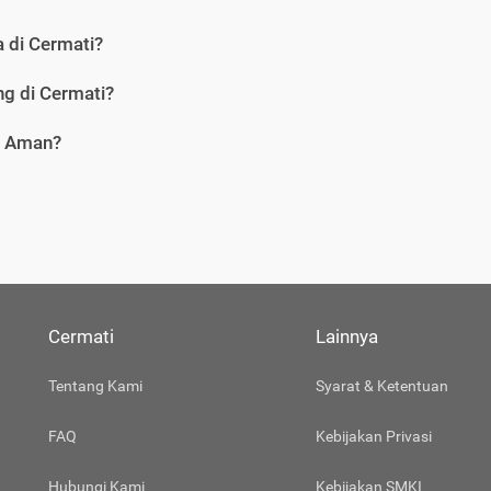
 di Cermati?
g di Cermati?
i Aman?
Cermati
Lainnya
Tentang Kami
Syarat & Ketentuan
FAQ
Kebijakan Privasi
Hubungi Kami
Kebijakan SMKI