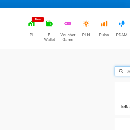
Baru
IPL
E-
Voucher
PLN
Pulsa
PDAM
Wallet
Game
beIN