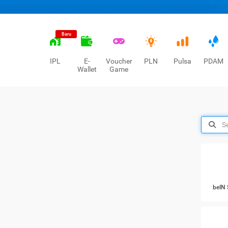
Baru
IPL
E-
Voucher
PLN
Pulsa
PDAM
Wallet
Game
beIN