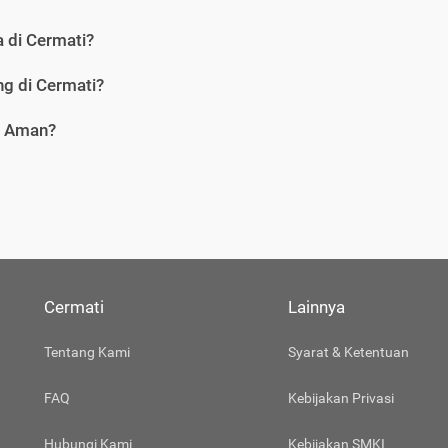
 di Cermati?
g di Cermati?
i Aman?
Cermati
Lainnya
Tentang Kami
Syarat & Ketentuan
FAQ
Kebijakan Privasi
Hubungi Kami
Kebijakan SMKI