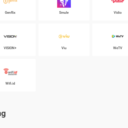
Genflix
Smule
Vidio
VISION+
Viu
WeTV
Wifi.id
ng