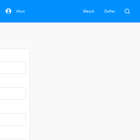
Akun
Masuk
Daftar