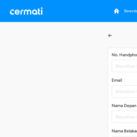
Berand
No. Handph
Email
Nama Depan
Nama Belaka