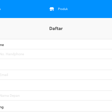
a
Produk
Daftar
one
ng